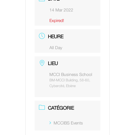
14 Mar 2022
Expired!
HEURE
All Day
LIEU
MCCI Business School
BM-MCCI Building, 58-60,
Cybercité, Ebène
CATÉGORIE
MCCIBS Events