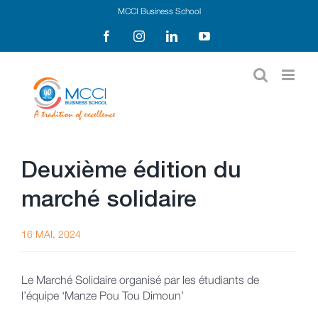
Passer
MCCI Business School
au
Facebook
Instagram
LinkedIn
YouTube
contenu
Deuxième édition du
marché solidaire
16 MAI, 2024
Le Marché Solidaire organisé par les étudiants de
l’équipe ‘Manze Pou Tou Dimoun’