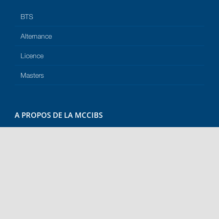
BTS
Alternance
Licence
Masters
A PROPOS DE LA MCCIBS
À Propos
Actualités
Événements
LIENS UTILES