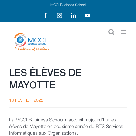
Passer
MCCI Business School
au
Facebook
Instagram
LinkedIn
YouTube
contenu
LES ÉLÈVES DE
MAYOTTE
16 FÉVRIER, 2022
La MCCI Business School a accueilli aujourd’hui les
élèves de Mayotte en deuxième année du BTS Services
Informatiques aux Organisations.