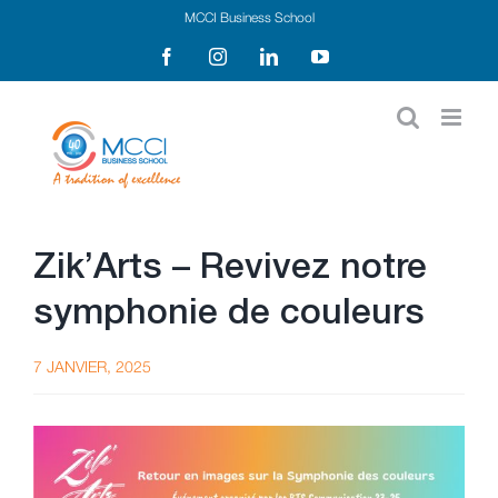
Passer
MCCI Business School
au
Facebook
Instagram
LinkedIn
YouTube
contenu
Zik’Arts – Revivez notre
symphonie de couleurs
7 JANVIER, 2025