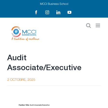
Passer
MCCI Business School
au
Facebook
Instagram
LinkedIn
YouTube
contenu
Audit
Associate/Executive
2 OCTOBRE, 2025